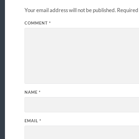
Your email address will not be published.
Required 
COMMENT
*
NAME
*
EMAIL
*