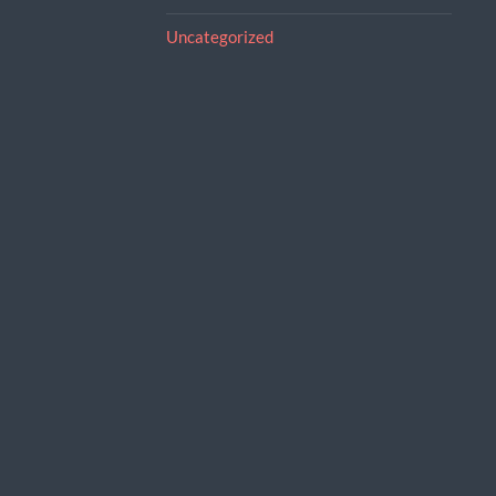
Uncategorized