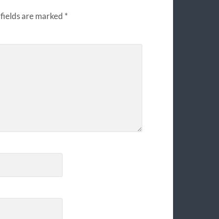
fields are marked
*