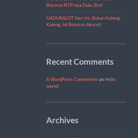
Bocoran RTP-nya Dulu, Bro!
GADUNSLOT Hari Ini: Bukan Kaleng-
Kaleng, Ini Bocoran Akurat!
Recent Comments
A WordPress Commenter
on
Hello
world!
Archives