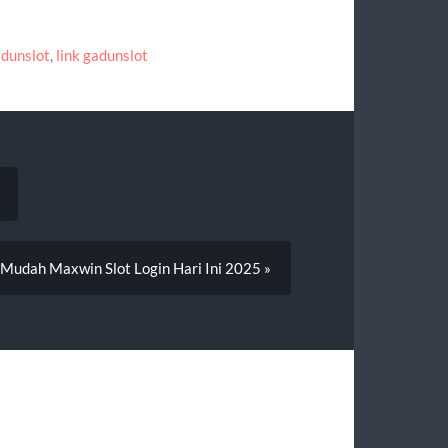
adunslot
,
link gadunslot
 Mudah Maxwin Slot Login Hari Ini 2025 »