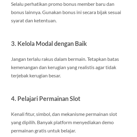
Selalu perhatikan promo bonus member baru dan
bonus lainnya. Gunakan bonus ini secara bijak sesuai
syarat dan ketentuan.
3. Kelola Modal dengan Baik
Jangan terlalu rakus dalam bermain. Tetapkan batas
kemenangan dan kerugian yang realistis agar tidak
terjebak kerugian besar.
4. Pelajari Permainan Slot
Kenali fitur, simbol, dan mekanisme permainan slot
yang dipilih. Banyak platform menyediakan demo
permainan gratis untuk belajar.