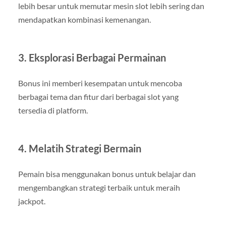
lebih besar untuk memutar mesin slot lebih sering dan
mendapatkan kombinasi kemenangan.
3. Eksplorasi Berbagai Permainan
Bonus ini memberi kesempatan untuk mencoba
berbagai tema dan fitur dari berbagai slot yang
tersedia di platform.
4. Melatih Strategi Bermain
Pemain bisa menggunakan bonus untuk belajar dan
mengembangkan strategi terbaik untuk meraih
jackpot.