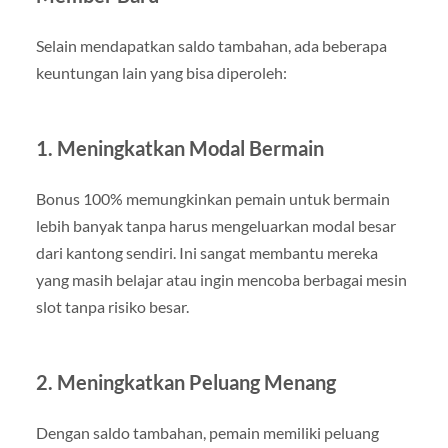
Selain mendapatkan saldo tambahan, ada beberapa
keuntungan lain yang bisa diperoleh:
1. Meningkatkan Modal Bermain
Bonus 100% memungkinkan pemain untuk bermain
lebih banyak tanpa harus mengeluarkan modal besar
dari kantong sendiri. Ini sangat membantu mereka
yang masih belajar atau ingin mencoba berbagai mesin
slot tanpa risiko besar.
2. Meningkatkan Peluang Menang
Dengan saldo tambahan, pemain memiliki peluang