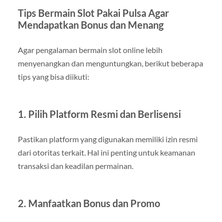
Tips Bermain Slot Pakai Pulsa Agar
Mendapatkan Bonus dan Menang
Agar pengalaman bermain slot online lebih
menyenangkan dan menguntungkan, berikut beberapa
tips yang bisa diikuti:
1. Pilih Platform Resmi dan Berlisensi
Pastikan platform yang digunakan memiliki izin resmi
dari otoritas terkait. Hal ini penting untuk keamanan
transaksi dan keadilan permainan.
2. Manfaatkan Bonus dan Promo