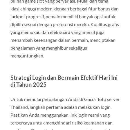
pilihan game slot yang bervariasi. Mulai dari tema
klasik hingga modern, dengan berbagai fitur bonus dan
jackpot progresif, pemain memiliki banyak opsi untuk
dipilih sesuai dengan preferensi mereka. Kualitas grafis
yang memukau dan efek suara yang imersif juga
menambah kesenangan dalam bermain, menciptakan
pengalaman yang menghibur sekaligus
menguntungkan.
Strategi Login dan Bermain Efektif Hari Ini
di Tahun 2025
Untuk memulai petualangan Anda di Gacor Toto server
Thailand, langkah pertama adalah melakukan login.
Pastikan Anda menggunakan link login resmi yang
terpercaya untuk menghindari risiko keamanan dan