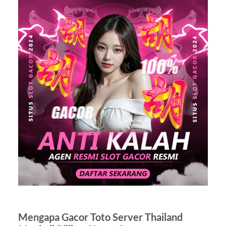
Mengapa Gacor Toto Server Thailand